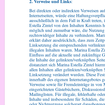
2. Verweise und Links
:
Bei direkten oder indirekten Verweisen au
Internetseiten, würde eine Haftungsverpfl
ausschließlich in dem Fall in Kraft treten
Estella Zintel von den Inhalten Kenntnis h
möglich und zumutbar wäre, die Nutzung 
rechtswidriger Inhalte zu verhindern. Mari
erklärt daher ausdrücklich, dass zum Zeit
Linksetzung die entsprechenden verlinkten
illegalen Inhalten waren. Marina Estella Zi
Einfluss auf die aktuelle und zukünftige 
die Inhalte der gelinkten/verknüpften Seit
distanziert sich Marina Estella Zintel hier
allen Inhalten aller gelinkten/verknüpften 
Linksetzung verändert wurden. Diese Festst
innerhalb des eigenen Internetangebotes g
Verweise sowie für Fremdeinträge in von M
eingerichteten Gästebüchern, Diskussions
Mailinglisten. Für illegale, fehlerhafte ode
Inhalte und insbesondere für Schäden, di
oder Nichtnutzung solcherart dargebotene