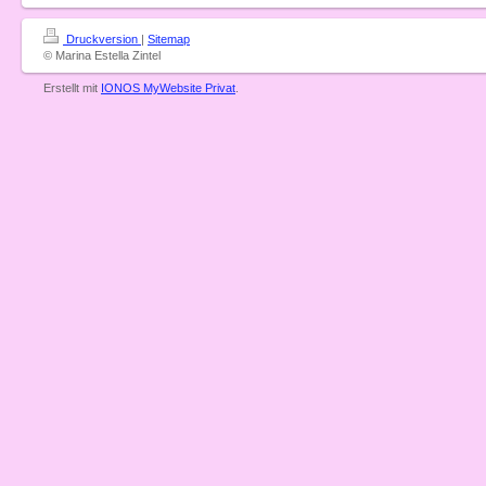
Druckversion
|
Sitemap
© Marina Estella Zintel
Erstellt mit
IONOS MyWebsite Privat
.